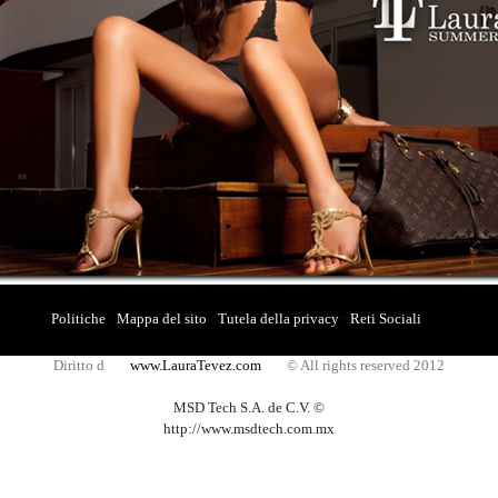
•
•
•
•
•
•
•
•
•
•
•
•
Politiche
·
Mappa del sito
·
Tutela della privacy
·
Reti Sociali
Diritto d
www.LauraTevez.com
© All rights reserved 2012
MSD Tech S.A. de C.V. ©
http://www.msdtech.com.mx